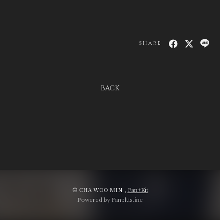
SHARE
BACK
© CHA WOO MIN ,
Fan+Kit
Powered by Fanplus.inc