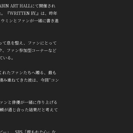
IN ART HALLにて開催され
WRITTEN BY,』は、昨年
ャ・ウミンとファンが一緒に書き進
って息を整え、ファンにとって
ク、ファン参加型コーナーなど
ている。
くれたファンたちへ贈る、最も
積み重ねてきた彼は、今回“コン
。
ファンと俳優が一緒に作り上げる
信頼が通じ合った結果だと考えて
ービー」、SBS「埋もれた心」な