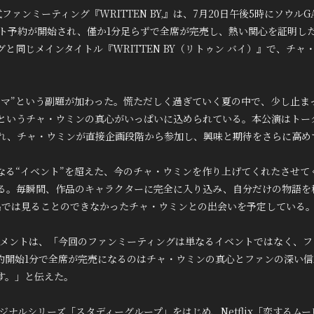
ンミーティング『WRITTEN BY,』は、7月20日午後5時にソウルGAB
ット予約が開始され、僅か1分足らずで全席が完売し、熱い関心を証明した。『
と同じメインタイトル『WRITTEN BY（リトゥン バイ）』で、チ
。
ンマ”という副題が加わった。慌ただしく過ぎていく夏の中で、少し止ま
というチャ・ウミンの真心がいっぱいに込められている。本公演はトー
れ、チャ・ウミンが直接企画段階から参加し、興味と期待をさらに高め
なる“イベント”を超えた、今のチャ・ウミンを作り上げてくれたさせて
る。毎瞬間、作品のキャラクターに完全に入り込み、自分だけの物語を
品では見ることのできなかったチャ・ウミンとの出会いを予定している
インメントは、「今回のファンミーティングは単なるイベントではなく、
約開始1分で全席が完売になるのはチャ・ウミンの真心とファンの深い
す。」と伝えた。
ジナルシリーズ「スタディーグループ」をはじめ、Netflix「恋するム