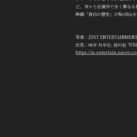
ど、次々と出演作で全く異なる
映画「告白の歴史」がNetfl
写真：JUST ENTERTAINMENT
出処：배우 차우민, 팬미팅 ‘WRITT
https://m.entertain.naver.c