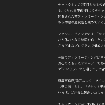
チャ・ウミンの2度目となる公式ファ
る。6月30日午後7時よりチケ
開催された初ファンミーティング
める物語の連続性を強めている
ファンミーティングでは、“コ
ひと休みとなる時間を作りたい
さまざまなプログラムで構成さ
今回のファンミーティングは単
真心のこもったオマージュであ
マ”というテーマを通して、作
所属事務所JUSTエンターテ
共感の場」とし、「チケット予
います。ご声援に感謝いたしま
チャ・ウミンは今年TVINGオリ