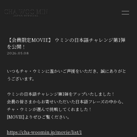
HOME
INFORMATION
【会員限定MOVIE】 ウミンの日本語チャレンジ第1弾
PROFILE
VIDEO
を公開！
2026.05.08
MOVIE
BLOG
いつもチャ・ウミンに温かいご声援をいただき、誠にありがと
PHOTO
うございます。
ウミンの日本語チャレンジ第1弾をアップいたしました！
会員の皆さまからお寄せいただいた日本語フレーズの中から、
チャ・ウミンが選んで挑戦してくれました！
[MOVIE]よりぜひご覧ください。
会員登録
ログイン
https://cha-woomin.jp/movie/list/1