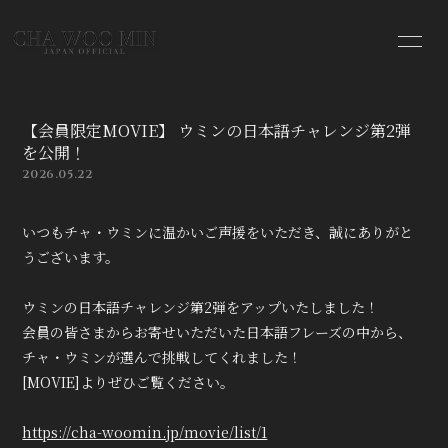
HOME
INFORMATION
【会員限定MOVIE】 ウミンの日本語チャレンジ第2弾
PROFILE
VIDEO
を公開！
2026.05.22
MOVIE
BLOG
いつもチャ・ウミンに温かいご声援をいただき、誠にありがと
PHOTO
うございます。
ウミンの日本語チャレンジ第2弾をアップいたしました！
会員の皆さまからお寄せいただいた日本語フレーズの中から、
チャ・ウミンが選んで挑戦してくれました！
[MOVIE]よりぜひご覧ください。
会員登録
ログイン
https://cha-woomin.jp/movie/list/1