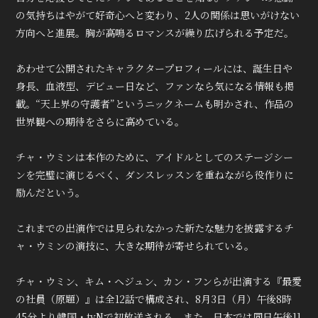
の気持ちはやがて好奇心へと変わり、2人の関係は思いがけない
方向へと進展。胸が高鳴るロマンスが繰り広げられる予定だ。
あわせて公開されたキャラクタープロフィールには、誕生日や
身長、血液型、デビュー日など、ファンなら気になる情報も掲
載。“天上界の守護者”というニックネームも明かされ、作品の
世界観への期待をさらに高めている。
チャ・ウミンは本作のために、アイドルとしてのステージシー
ンを完璧に演じるべく、ダンスレッスンを重ねながら役作りに
励んだという。
これまでの出演作では見られなかった新たな魅力を披露するチ
ャ・ウミンの演技に、大きな期待が寄せられている。
チャ・ウミン、キム・ヘジュン、カン・フンらが出演する『最愛
の社員（原題）』は全12話で構成され、8月3日（月）午後8時
45分より韓国・tvNで初放送される。また、日本では同日午後11