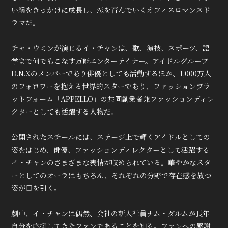
い縁をきっかけに成長し、恋を育んでいくオフィスロマンスド
ラマだ。
チャ・ウミンが演じるイ・チャンは、歌、演技、スポーツ、語
学まで何でもこなす万能エンターテイナー。アイドルグループ
D.N.Xのメンバーであり俳優としても活動するほか、1,000万人
のフォロワーを抱える世界的スターであり、ファッションプラ
ットフォーム「APPELLO」の共同創業者兼ファッションディレ
クターとしても活躍する人物だ。
公開されたスチールには、ステージ上で輝くアイドルとしての
姿をはじめ、俳優、ファッションディレクターとして活躍する
イ・チャンのさまざまな表情が収められている。華やかなスタ
ーとしてのオーラはもちろん、それぞれの分野で存在感を放つ
姿が目を引く。
劇中、イ・チャンは偶然、会社の新入社員ナム・ダルムが長年
自分を応援してきたファンであることを知る。ファンへの感謝